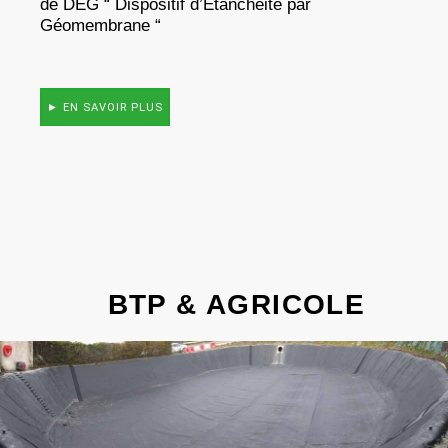
de DEG “ Dispositif d’Etanchéité par
Géomembrane “
► EN SAVOIR PLUS
BTP & AGRICOLE