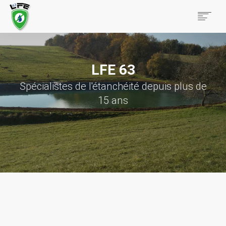
ACCUEIL
TECHNIQUES & PRODUITS
LFE 63
BTP & TRAVAUX PUBLICS
AGRICOLE & PARTICULIERS
Spécialistes de l'étanchéité depuis plus de
RÉALISATIONS
15 ans
CONTACT