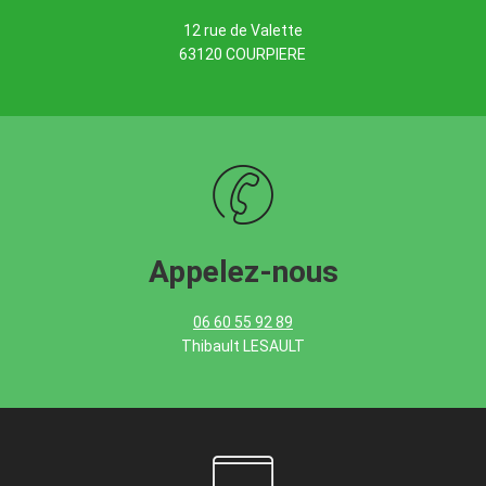
12 rue de Valette
63120 COURPIERE
Appelez-nous
06 60 55 92 89
Thibault LESAULT